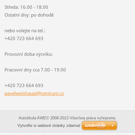
Středa: 16.00 - 18.00
Ostatní dny: po dohodě
nebo volejte na tel.:
+420 723 664 693
Provozní doba výcviku:
Pracovní dny cca 7.00 - 19.00
+420 723 664 693
pavelwei
shaupt@c
entrum.c
z
Autoškola AWE© 2008-2013 Všechna práva vyhrazena.
Vytvořte si webové stránky zdarma!