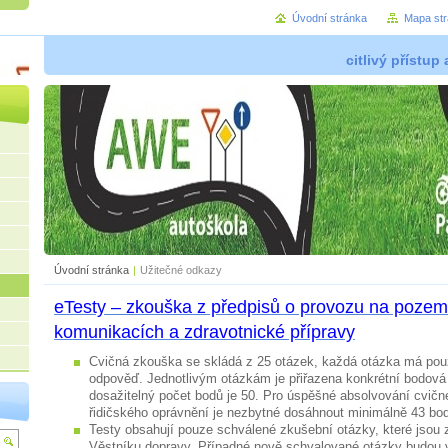
Úvodní stránka
Mapa st
citlivý přístup
Úvodní stránka
|
Užitečné odkazy
eTesty – zkouška z předpisů o provozu na pozem
komunikacích a zdravotnické přípravy
Cvičná zkouška se skládá z 25 otázek, každá otázka má pou
odpověď. Jednotlivým otázkám je přiřazena konkrétní bodová
dosažitelný počet bodů je 50. Pro úspěšné absolvování cvičn
řidičského oprávnění je nezbytné dosáhnout minimálně 43 bo
Testy obsahují pouze schválené zkušební otázky, které jsou 
Věstníku dopravy. Případné nově schvalované otázky budou