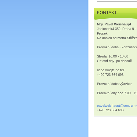
KONTAKT
Mgr. Pavel Weishaupt
Jablonecká 352, Praha 9 -
Prosek
Na dohled od metra Střížk
Provozní doba - konzultac
Středa: 16.00 - 18.00
Ostatní dny: po dohodě
nebo volejte na tel.:
+420 723 664 693
Provozní doba výcviku:
Pracovní dny cca 7.00 - 1
pavelwei
shaupt@c
entrum.
+420 723 664 693