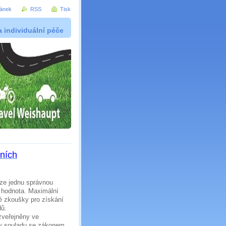
ránek
RSS
Tisk
 a individuální péče
ních
ze jednu správnou
 hodnota. Maximální
é zkoušky pro získání
dů.
zveřejněny ve
 v souladu se zákonem