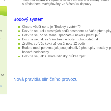
s předstihem zveřejňovány ve Věstníku dopravy.
Bodový systém
Chcete vědět co to je "Bodový systém"?
Dozvíte se, kolik trestných bodů dostanete za Vaše přestupk
ov
Dozvíte se, co se stane, spácháte-li několik přestupků
e:
Dozvíte se, jak se Vám trestné body mohou odečítat
Zjistíte, co Vás čeká až dosáhnete 12 bodů
Budete moci porovnat jak jsou jednotlivé přestupky trestány p
bodově hodnoceny
Dozvíte se, jak získáte řidičský průkaz zpět
9.00
Nová pravidla silničního provozu
c
z