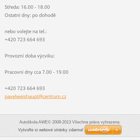
Středa: 16.00 - 18.00
Ostatní dny: po dohodě
nebo volejte na tel.:
+420 723 664 693
Provozní doba výcviku:
Pracovní dny cca 7.00 - 19.00
+420 723 664 693
pavelwei
shaupt@c
entrum.c
z
Autoškola AWE© 2008-2013 Všechna práva vyhrazena.
Vytvořte si webové stránky zdarma!