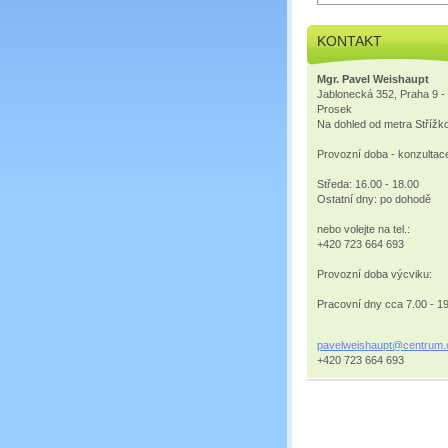
KONTAKT
Mgr. Pavel Weishaupt
Jablonecká 352, Praha 9 -
Prosek
Na dohled od metra Střížk
Provozní doba - konzultac
Středa: 16.00 - 18.00
Ostatní dny: po dohodě
nebo volejte na tel.:
+420 723 664 693
Provozní doba výcviku:
Pracovní dny cca 7.00 - 1
pavelwei
shaupt@c
entrum.
+420 723 664 693