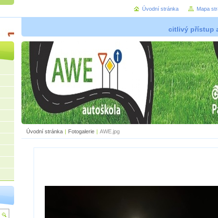
Úvodní stránka
Mapa st
citlivý přístup
Úvodní stránka
|
Fotogalerie
|
AWE.jpg