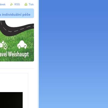
ránek
RSS
Tisk
 a individuální péče