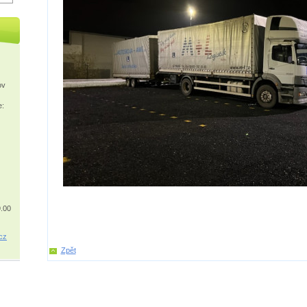
ov
e:
9.00
c
z
Zpět